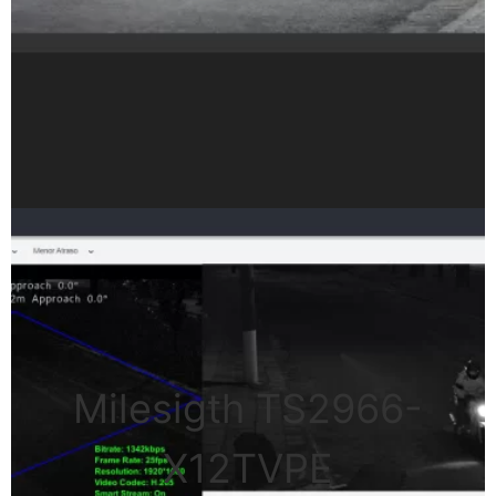
Milesigth TS2966-
X12TVPE