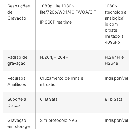
Resoluções
1080p Lite 1080N
1080N
de
lite/720p/WD1/4CIF/VGA/CIF
(tecnologia
Gravação
analógica)
IP 960P realtime
ip com
bitrate
limitado a
4096kb
Padrão de
H.264,H.264+
H.264H e
gravação
H264B
Recursos
Cruzamento de linha e
Indisponível
Analíticos
intrusão
Suporte a
6TB Sata
8Tb Sata
Discos
Gravação
Sim protocolo NAS
Indisponível
em storage