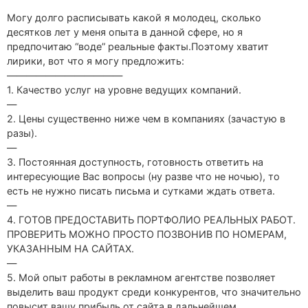
Могу долго расписывать какой я молодец, сколько
десятков лет у меня опыта в данной сфере, но я
предпочитаю “воде” реальные факты.Поэтому хватит
лирики, вот что я могу предложить:
————————————
1. Качество услуг на уровне ведущих компаний.
—
2. Цены существенно ниже чем в компаниях (зачастую в
разы).
—
3. Постоянная доступность, готовность ответить на
интересующие Вас вопросы (ну разве что не ночью), то
есть не нужно писать письма и сутками ждать ответа.
—
4. ГОТОВ ПРЕДОСТАВИТЬ ПОРТФОЛИО РЕАЛЬНЫХ РАБОТ.
ПРОВЕРИТЬ МОЖНО ПРОСТО ПОЗВОНИВ ПО НОМЕРАМ,
УКАЗАННЫМ НА САЙТАХ.
—
5. Мой опыт работы в рекламном агентстве позволяет
выделить ваш продукт среди конкурентов, что значительно
повысит вашу прибыль от сайта в дальнейшем.