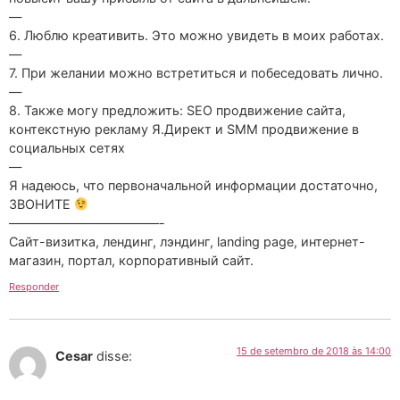
—
6. Люблю креативить. Это можно увидеть в моих работах.
—
7. При желании можно встретиться и побеседовать лично.
—
8. Также могу предложить: SEO продвижение сайта,
контекстную рекламу Я.Директ и SMM продвижение в
социальных сетях
—
Я надеюсь, что первоначальной информации достаточно,
ЗВОНИТЕ
————————————-
Сайт-визитка, лендинг, лэндинг, landing page, интернет-
магазин, портал, корпоративный сайт.
Responder
15 de setembro de 2018 às 14:00
Cesar
disse: